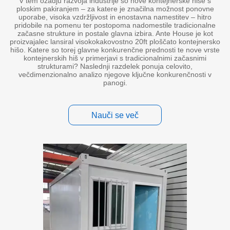
V tem ozadju razvoja industrije so nove kontejnerske hiše s
ploskim pakiranjem – za katere je značilna možnost ponovne
uporabe, visoka vzdržljivost in enostavna namestitev – hitro
pridobile na pomenu ter postopoma nadomestile tradicionalne
začasne strukture in postale glavna izbira. Ante House je kot
proizvajalec lansiral visokokakovostno 20ft ploščato kontejnersko
hišo. Katere so torej glavne konkurenčne prednosti te nove vrste
kontejnerskih hiš v primerjavi s tradicionalnimi začasnimi
strukturami? Naslednji razdelek ponuja celovito,
večdimenzionalno analizo njegove ključne konkurenčnosti v
panogi.
Nauči se več