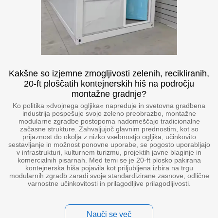
Kakšne so izjemne zmogljivosti zelenih, recikliranih,
20-ft ploščatih kontejnerskih hiš na področju
montažne gradnje?
Ko politika »dvojnega ogljika« napreduje in svetovna gradbena
industrija pospešuje svojo zeleno preobrazbo, montažne
modularne zgradbe postopoma nadomeščajo tradicionalne
začasne strukture. Zahvaljujoč glavnim prednostim, kot so
prijaznost do okolja z nizko vsebnostjo ogljika, učinkovito
sestavljanje in možnost ponovne uporabe, se pogosto uporabljajo
v infrastrukturi, kulturnem turizmu, projektih javne blaginje in
komercialnih pisarnah. Med temi se je 20-ft plosko pakirana
kontejnerska hiša pojavila kot priljubljena izbira na trgu
modularnih zgradb zaradi svoje standardizirane zasnove, odlične
varnostne učinkovitosti in prilagodljive prilagodljivosti.
Nauči se več