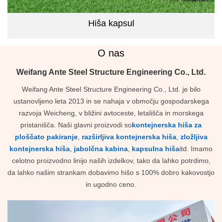
Hiša kapsul
O nas
Weifang Ante Steel Structure Engineering Co., Ltd.
Weifang Ante Steel Structure Engineering Co., Ltd. je bilo
ustanovljeno leta 2013 in se nahaja v območju gospodarskega
razvoja Weicheng, v bližini avtoceste, letališča in morskega
pristanišča. Naši glavni proizvodi so
kontejnerska hiša za
ploščato pakiranje
,
razširljiva kontejnerska hiša
,
zložljiva
kontejnerska hiša
,
jabolčna kabina
,
kapsulna hiša
itd. Imamo
celotno proizvodno linijo naših izdelkov, tako da lahko potrdimo,
da lahko našim strankam dobavimo hišo s 100% dobro kakovostjo
in ugodno ceno.