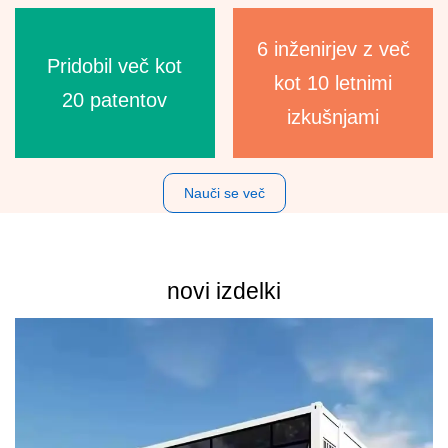
6 inženirjev z več
Pridobil več kot
kot 10 letnimi
20 patentov
izkušnjami
Nauči se več
novi izdelki